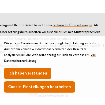
elinga ist Ihr Spezialist beim Thema
technische Übersetzungen
. Als
Übersetzungsbüro arbeiten wir ausschließlich mit Muttersprachlern
vom Fach. Unsere Fachübersetzer bieten nahezu jede
Wir nutzen Cookies um Dir die bestmögliche Erfahrung zu bieten.
Sprachkombination an und können technische Übersetzungen nach DIN
Außerdem können wir damit das Verhalten der Benutzer
ISO 17100 ausführen.
analysieren um die Webseite stetig für Dich zu verbessern.
Zur
Datenschutzerklärung
Impressum
Datenschutzerklärung
Ich habe verstanden
Cookie-Einstellungen
Telefon:
+49 (0)40 22 82 15 49 0
Cookie-Einstellungen bearbeiten
E-Mail:
kontakt@elinga.at